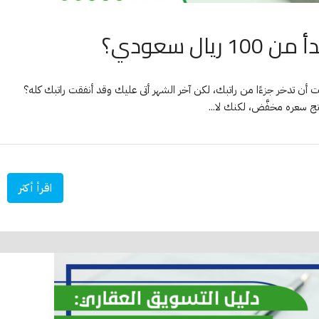
ل سعودي؟
 من 100 ريال سعودي كم مرة نويت أن تدخر جزءًا من راتبك، لكن آخر الشهر أتى عليك وقد أنفقت راتبك كله؟
ج سعره مخفَّض، لكنك لا...
اقرأ أكثر