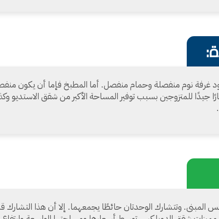
:
د غرفة نوم منفصلة وحمام منفصل. أما المطبخ فإما أن يكون منفصلً
رًا جيدًا للمتزوجين بسبب توفير المساحة الأكبر من شقق الاستديو و
لمبنى. وتتشارك الوحدتان حائطًا يجمعهما. إلا أن هذا التشارك قد يكو
ميزات شقق الدوبلكس توسط أسعارها ومساحتها الواسعة وارتفاع م