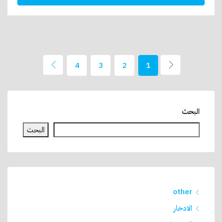
4
3
2
1
البحث
البحث
other
الادخار