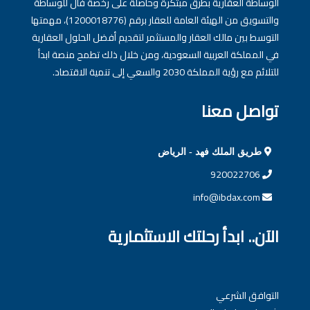
الوساطة العقارية بطرق مبتكرة وحاصلة على رخصة فال للوساطة
والتسويق من الهيئة العامة للعقار برقم (1200018776)، مهمتها
التوسط بين مالك العقار والمستثمر لتقديم أفضل الحلول العقارية
في المملكة العربية السعودية، ومن خلال ذلك تطمح منصة ابدأ
للتلائم مع رؤية المملكة 2030 والسعي إلى تنمية الاقتصاد.
تواصل معنا
طريق الملك فهد - الرياض
920022706
info@ibdax.com
الآن.. ابدأ رحلتك الاستثمارية
التوافق الشرعي