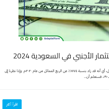
ار الأجنبي في السعودية 2024
بلغ صافي الاستثمار الأجنبي في المملكة العربية السعودية ٥١,٨٦ مليار ريال، أي أنه قد زاد بنسبة ١٥٧٤٪ عن الربع المماثل من عام ٢٠٢٠م. وإذا نظرنا إلى
..
اقرأ أكثر